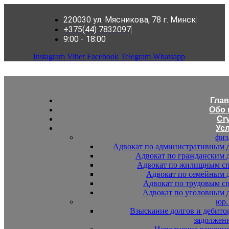
220030 ул. Мясникова, 78 г. Минск
+375(44) 7832097
9:00 - 18:00
Instagram
Viber
Facebook
Telegram
Whatsapp
Гла
Обо 
Cr
Ус
физ
Адвокат по административным 
Адвокат по гражданским 
Адвокат по жилищным с
Адвокат по семейным 
Адвокат по трудовым с
Адвокат по уголовным 
юр.
Взыскание долгов и дебито
задолжен