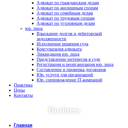
Адвокат по гражданским делам
Адвокат по жилищным спорам
Адвокат по семейным делам
Адвокат по трудовым спорам
Адвокат по уголовным делам
юр. лица
Взыскание долгов и дебиторской
задолженности
Исполнение решения суда
Консультация адвоката
Ликвидация юр. лица
Представление интересов в суде
Регистрация и реорганизация юр. лица
Составление и проверка договоров
Юр. услуги для организаций
Юр. сопровождение IT-компаний
Практика
Цены
Контакты
Business
Главная