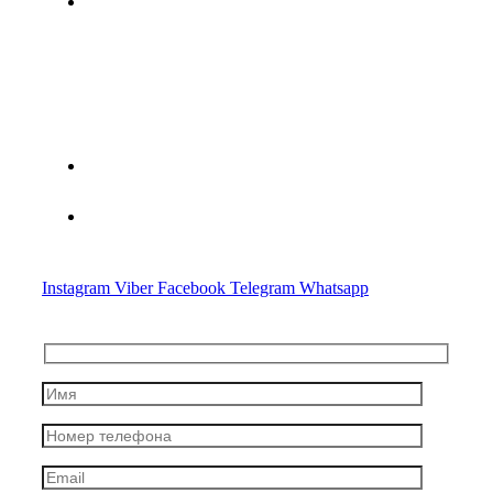
г. Минск, ул. Мясникова, дом 78
Минская областная специализированная юридическая
консультация по оказанию правовой помощи субъектам
хозяйствования № 2
+375(44) 783-20-97
Advocate.crypto@gmail.com
Instagram
Viber
Facebook
Telegram
Whatsapp