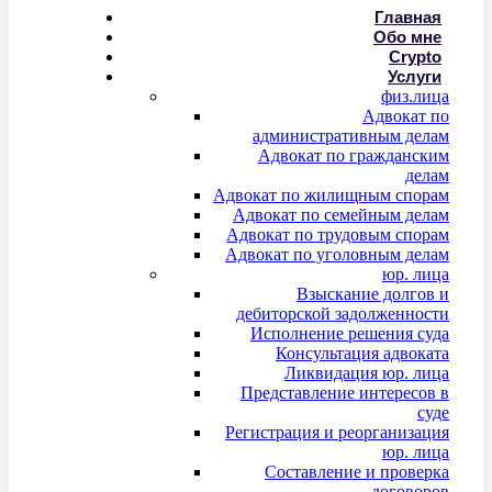
Главная
Обо мне
Crypto
Услуги
физ.лица
Адвокат по
административным делам
Адвокат по гражданским
делам
Адвокат по жилищным спорам
Адвокат по семейным делам
Адвокат по трудовым спорам
Адвокат по уголовным делам
юр. лица
Взыскание долгов и
дебиторской задолженности
Исполнение решения суда
Консультация адвоката
Ликвидация юр. лица
Представление интересов в
суде
Регистрация и реорганизация
юр. лица
Составление и проверка
договоров