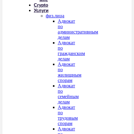
Crypto
Услуги
физ.лица
Адвокат
по
административным
делам
Адвокат
по
гражданским
делам
Адвокат
по
жилищным
спорам
Адвокат
по
семейным
делам
Адвокат
по
трудовым
спорам
Адвокат