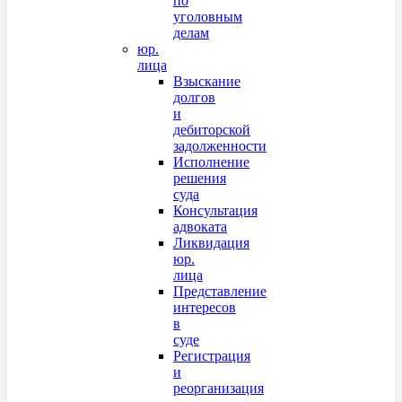
по
уголовным
делам
юр.
лица
Взыскание
долгов
и
дебиторской
задолженности
Исполнение
решения
суда
Консультация
адвоката
Ликвидация
юр.
лица
Представление
интересов
в
суде
Регистрация
и
реорганизация