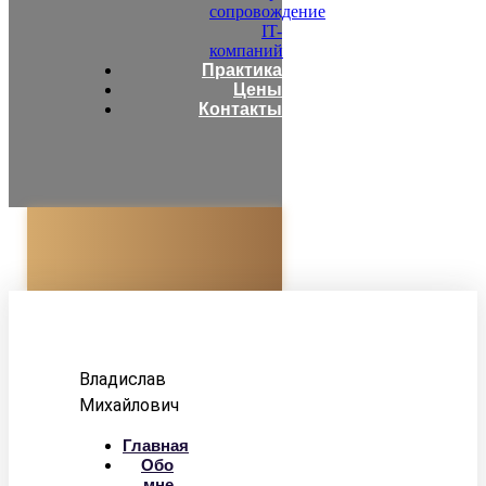
сопровождение
IT-
компаний
Практика
Цены
Контакты
Адвокат
Корзун
Владислав
Михайлович
Главная
Обо
мне