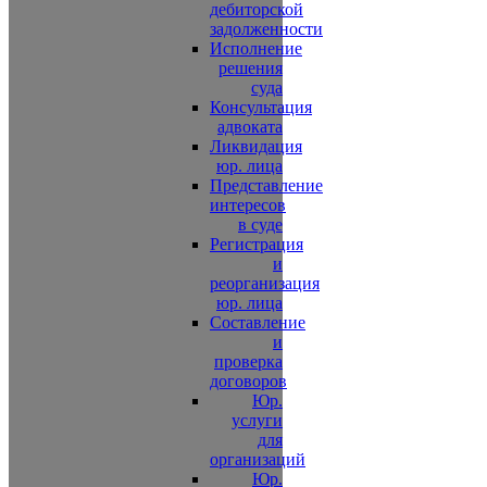
дебиторской
задолженности
Исполнение
решения
суда
Консультация
адвоката
Ликвидация
юр. лица
Представление
интересов
в суде
Регистрация
и
реорганизация
юр. лица
Составление
и
проверка
договоров
Юр.
услуги
для
организаций
Юр.