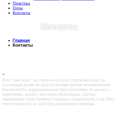
Практика
Цены
Контакты
Контакты
Главная
Контакты
“
Я не "лью воду", все четко и по делу. Огромный опыт по
уголовным делам по преступлениям против экономической
безопасности, коррупционным преступлениям, по делам о
наркотиках, делам о массовых беспорядках, грубых
нарушениях общественного порядка, оскорблениях и др. Несу
ответственность за свой труд и оказанную помощь.