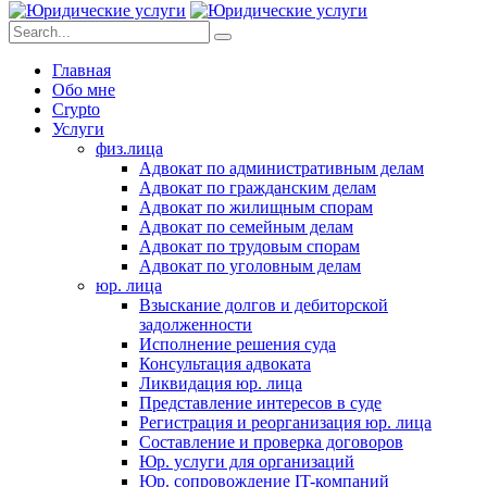
Главная
Обо мне
Crypto
Услуги
физ.лица
Адвокат по административным делам
Адвокат по гражданским делам
Адвокат по жилищным спорам
Адвокат по семейным делам
Адвокат по трудовым спорам
Адвокат по уголовным делам
юр. лица
Взыскание долгов и дебиторской
задолженности
Исполнение решения суда
Консультация адвоката
Ликвидация юр. лица
Представление интересов в суде
Регистрация и реорганизация юр. лица
Составление и проверка договоров
Юр. услуги для организаций
Юр. сопровождение IT-компаний