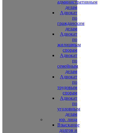
административным
делам
Адвокат
по
гражданским
делам
Адвокат
по
жилищным
спорам
Адвокат
по
семейным
делам
Адвокат
по
трудовым
спорам
Адвокат
по
уголовным
делам
юр. лица
Взыскание
долгов и