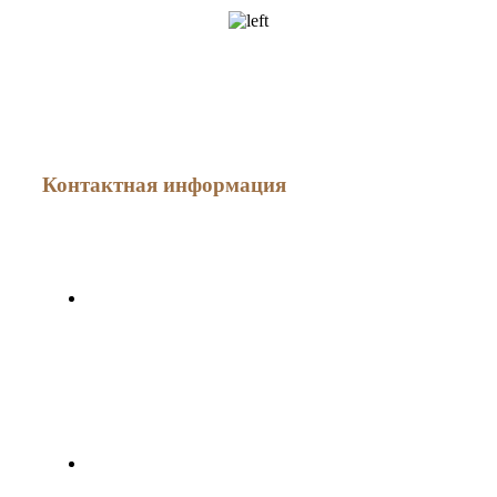
Как меня найти
Контактная информация
г. Минск, ул. Мясникова, дом 78
Минская областная специализированная юридическая
консультация по оказанию правовой помощи субъектам
хозяйствования № 2
+375(44) 783-20-97