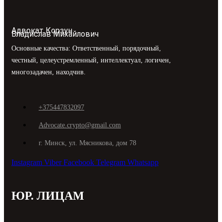
Адвокат Корзун
Владислав Михайлович
Основные качества: Ответственный, порядочный,
честный, целеустремленный, интеллектуал, логичен,
многозадачен, находчив.
+375447832097
Advocate.crypto@gmail.com
г. Минск, ул. Мясникова, дом 78
Instagram
Viber
Facebook
Telegram
Whatsapp
ЮР. ЛИЦАМ