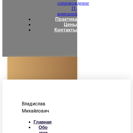
сопровождение
IT-
компаний
Практика
Цены
Контакты
Адвокат
Корзун
Владислав
Михайлович
Главная
Обо
мне