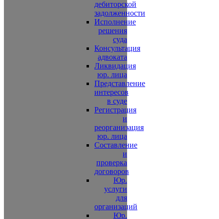
дебиторской
задолженности
Исполнение
решения
суда
Консультация
адвоката
Ликвидация
юр. лица
Представление
интересов
в суде
Регистрация
и
реорганизация
юр. лица
Составление
и
проверка
договоров
Юр.
услуги
для
организаций
Юр.