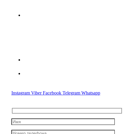
г. Минск, ул. Мясникова, дом 78
Минская областная специализированная юридическая
консультация по оказанию правовой помощи субъектам
хозяйствования № 2
+375(44) 783-20-97
Advocate.crypto@gmail.com
Instagram
Viber
Facebook
Telegram
Whatsapp