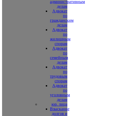
административным
делам
Адвокат
по
гражданским
делам
Адвокат
по
жилищным
спорам
Адвокат
по
семейным
делам
Адвокат
по
трудовым
спорам
Адвокат
по
уголовным
делам
юр. лица
Взыскание
долгов и