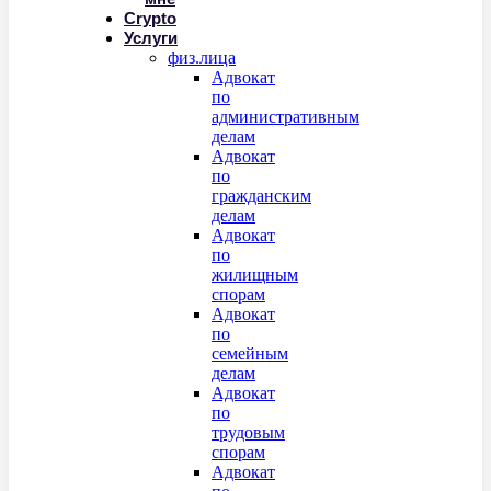
Crypto
Услуги
физ.лица
Адвокат
по
административным
делам
Адвокат
по
гражданским
делам
Адвокат
по
жилищным
спорам
Адвокат
по
семейным
делам
Адвокат
по
трудовым
спорам
Адвокат