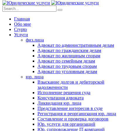
Главная
Обо мне
Crypto
Услуги
физ.лица
Адвокат по административным делам
Адвокат по гражданским делам
Адвокат по жилищным спорам
Адвокат по семейным делам
Адвокат по трудовым спорам
Адвокат по уголовным делам
юр. лица
Взыскание долгов и дебиторской
задолженности
Исполнение решения суда
Консультация адвоката
Ликвидация юр. лица
Представление интересов в суде
Регистрация и реорганизация юр. лица
Составление и проверка договоров
Юр. услуги для организаций
Юр. сопровождение IT-компаний