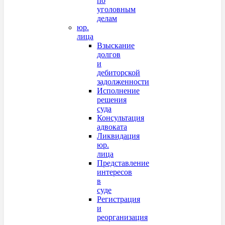
по
уголовным
делам
юр.
лица
Взыскание
долгов
и
дебиторской
задолженности
Исполнение
решения
суда
Консультация
адвоката
Ликвидация
юр.
лица
Представление
интересов
в
суде
Регистрация
и
реорганизация