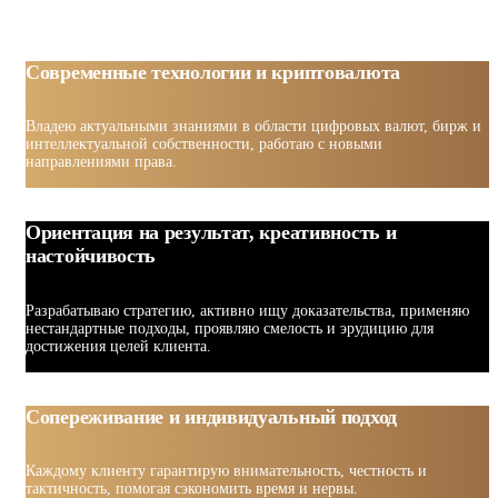
Современные технологии и криптовалюта
Владею актуальными знаниями в области цифровых валют, бирж и
интеллектуальной собственности, работаю с новыми
направлениями права.
Ориентация на результат, креативность и
настойчивость
Разрабатываю стратегию, активно ищу доказательства, применяю
нестандартные подходы, проявляю смелость и эрудицию для
достижения целей клиента.
Сопереживание и индивидуальный подход
Каждому клиенту гарантирую внимательность, честность и
тактичность, помогая сэкономить время и нервы.