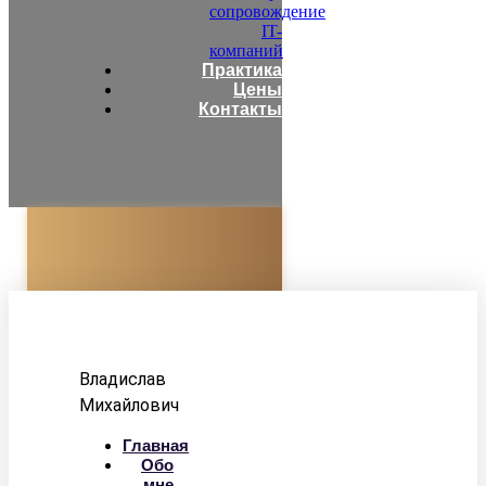
сопровождение
IT-
компаний
Практика
Цены
Контакты
Адвокат
Корзун
Владислав
Михайлович
Главная
Обо
мне