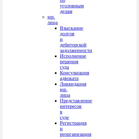
по
уголовным
делам
юр.
лица
Взыскание
долгов
и
дебиторской
задолженности
Исполнение
решения
суда
Консультация
адвоката
Ликвидация
юр.
лица
Представление
интересов
в
суде
Регистрация
и
реорганизация