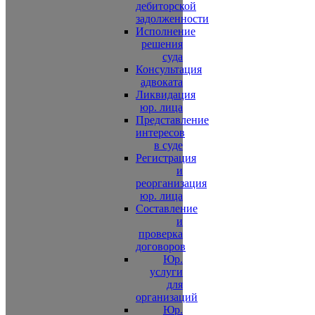
дебиторской
задолженности
Исполнение
решения
суда
Консультация
адвоката
Ликвидация
юр. лица
Представление
интересов
в суде
Регистрация
и
реорганизация
юр. лица
Составление
и
проверка
договоров
Юр.
услуги
для
организаций
Юр.