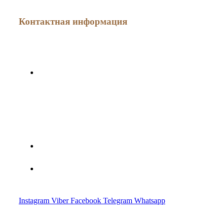
Контактная информация
г. Минск, ул. Мясникова, дом 78
Минская областная специализированная юридическая
консультация по оказанию правовой помощи субъектам
хозяйствования № 2
+375(44) 783-20-97
Advocate.crypto@gmail.com
Instagram
Viber
Facebook
Telegram
Whatsapp