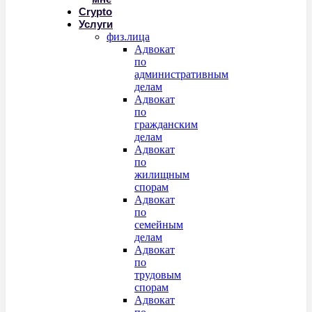
Crypto
Услуги
физ.лица
Адвокат
по
административным
делам
Адвокат
по
гражданским
делам
Адвокат
по
жилищным
спорам
Адвокат
по
семейным
делам
Адвокат
по
трудовым
спорам
Адвокат