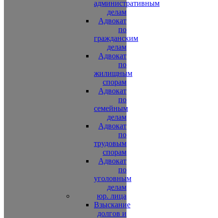
административным
делам
Адвокат
по
гражданским
делам
Адвокат
по
жилищным
спорам
Адвокат
по
семейным
делам
Адвокат
по
трудовым
спорам
Адвокат
по
уголовным
делам
юр. лица
Взыскание
долгов и