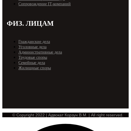
Cопровождение IT-компаний
ФИЗ. ЛИЦАМ
Гражданские дела
Уголовные дела
Административные дела
Трудовые споры
Семейные дела
Жилищные споры
© Copyright 2022 | Адвокат Корзун В.М. | All right reserved.