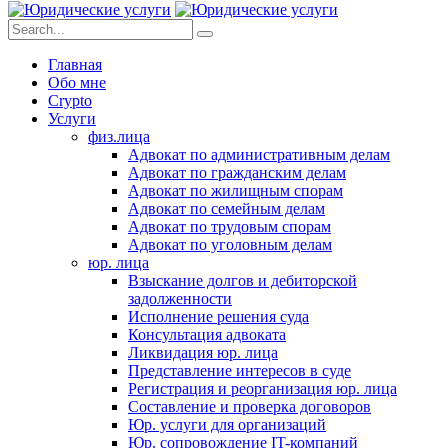
Главная
Обо мне
Crypto
Услуги
физ.лица
Адвокат по административным делам
Адвокат по гражданским делам
Адвокат по жилищным спорам
Адвокат по семейным делам
Адвокат по трудовым спорам
Адвокат по уголовным делам
юр. лица
Взыскание долгов и дебиторской
задолженности
Исполнение решения суда
Консультация адвоката
Ликвидация юр. лица
Представление интересов в суде
Регистрация и реорганизация юр. лица
Составление и проверка договоров
Юр. услуги для организаций
Юр. сопровождение IT-компаний