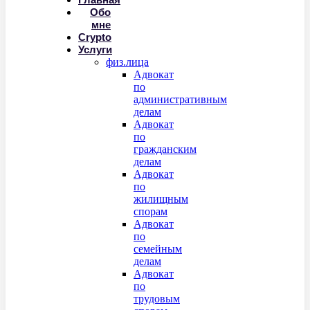
Обо
мне
Crypto
Услуги
физ.лица
Адвокат
по
административным
делам
Адвокат
по
гражданским
делам
Адвокат
по
жилищным
спорам
Адвокат
по
семейным
делам
Адвокат
по
трудовым