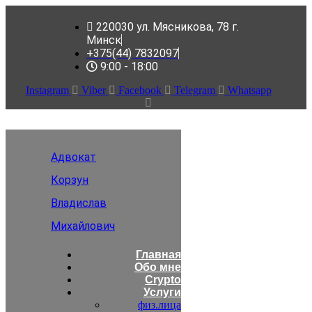
220030 ул. Мясникова, 78 г.
Минск
+375(44) 7832097
9:00 - 18:00
Instagram
Viber
Facebook
Telegram
Whatsapp
Адвокат
Корзун
Владислав
Михайлович
Главная
Обо мне
Crypto
Услуги
физ.лица