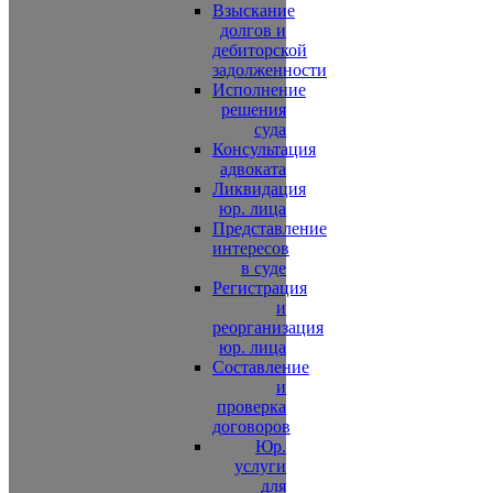
Взыскание
долгов и
дебиторской
задолженности
Исполнение
решения
суда
Консультация
адвоката
Ликвидация
юр. лица
Представление
интересов
в суде
Регистрация
и
реорганизация
юр. лица
Составление
и
проверка
договоров
Юр.
услуги
для