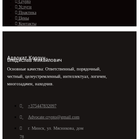
Crypto
Услуги
Практика
Цены
Контакты
Адвокат Корзун
Владислав Михайлович
Основные качества: Ответственный, порядочный,
честный, целеустремленный, интеллектуал, логичен,
многозадачен, находчив.
+375447832097
Advocate.crypto@gmail.com
г. Минск, ул. Мясникова, дом
78