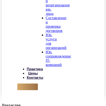
и
реорганизация
юр.
лица
Составление
и
проверка
договоров
Юр.
услуги
для
организаций
Юр.
сопровождение
IT-
компаний
Практика
Цены
Контакты
Корзун
Владислав