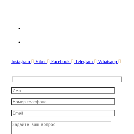
хозяйствования № 2
+375(44) 783-20-97
Advocate.crypto@gmail.com
Instagram
Viber
Facebook
Telegram
Whatsapp