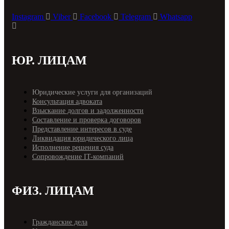
Instagram
Viber
Facebook
Telegram
Whatsapp
ЮР. ЛИЦАМ
Юридические услуги для организаций
Консультация адвоката
Взыскание долгов и задолженности
Составление и проверка договоров
Представление интересов в суде
Ликвидация юридического лица
Исполнение решения суда
Cопровождение IT-компаний
ФИЗ. ЛИЦАМ
Гражданские дела