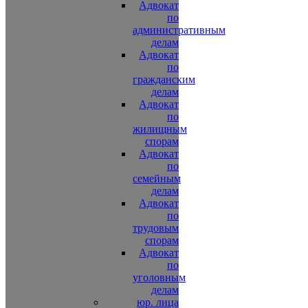
Адвокат
по
административным
делам
Адвокат
по
гражданским
делам
Адвокат
по
жилищным
спорам
Адвокат
по
семейным
делам
Адвокат
по
трудовым
спорам
Адвокат
по
уголовным
делам
юр. лица