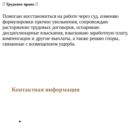
Трудовое право
Помогаю восстановиться на работе через суд, изменяю
формулировки причин увольнения, сопровождаю
расторжение трудовых договоров, оспариваю
дисциплинарные взыскания, взыскиваю заработную плату,
компенсации и другие выплаты, а также решаю споры,
связанные с возмещением ущерба.
Как меня найти
Контактная информация
г. Минск, ул. Мясникова, дом 78
Минская областная специализированная юридическая
консультация по оказанию правовой помощи субъектам