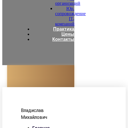
организаций
Юр.
сопровождение
IT-
компаний
Практика
Цены
Контакты
Адвокат
Корзун
Владислав
Михайлович
Главная