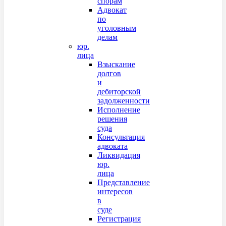
спорам
Адвокат
по
уголовным
делам
юр.
лица
Взыскание
долгов
и
дебиторской
задолженности
Исполнение
решения
суда
Консультация
адвоката
Ликвидация
юр.
лица
Представление
интересов
в
суде
Регистрация