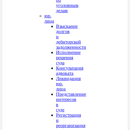
по
уголовным
делам
юр.
лица
Взыскание
долгов
и
дебиторской
задолженности
Исполнение
решения
суда
Консультация
адвоката
Ликвидация
юр.
лица
Представление
интересов
в
суде
Регистрация
и
реорганизация