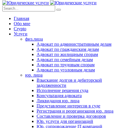
Главная
Обо мне
Crypto
Услуги
физ.лица
Адвокат по административным делам
Адвокат по гражданским делам
Адвокат по жилищным спорам
Адвокат по семейным делам
Адвокат по трудовым спорам
Адвокат по уголовным делам
юр. лица
Взыскание долгов и дебиторской
задолженности
Исполнение решения суда
Консультация адвоката
Ликвидация юр. лица
Представление интересов в суде
Регистрация и реорганизация юр. лица
Составление и проверка договоров
Юр. услуги для организаций
Юр. сопровождение IT-компаний