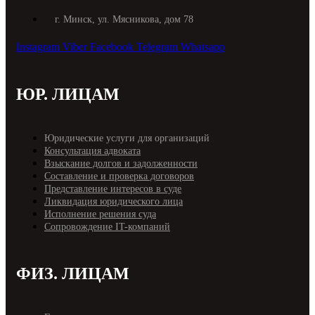
г. Минск, ул. Мясникова, дом 78
Instagram
Viber
Facebook
Telegram
Whatsapp
ЮР. ЛИЦАМ
Юридические услуги для организаций
Консультация адвоката
Взыскание долгов и задолженности
Составление и проверка договоров
Представление интересов в суде
Ликвидация юридического лица
Исполнение решения суда
Cопровождение IT-компаний
ФИЗ. ЛИЦАМ