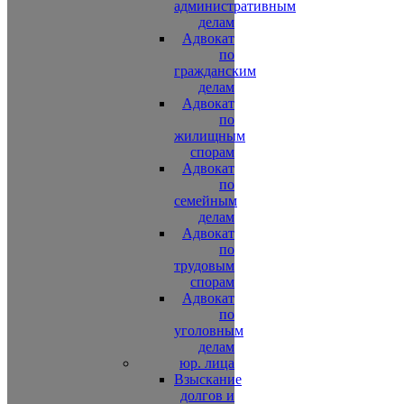
административным
делам
Адвокат
по
гражданским
делам
Адвокат
по
жилищным
спорам
Адвокат
по
семейным
делам
Адвокат
по
трудовым
спорам
Адвокат
по
уголовным
делам
юр. лица
Взыскание
долгов и