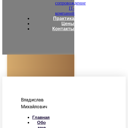
сопровождение
IT-
компаний
Практика
Цены
Контакты
Адвокат
Корзун
Владислав
Михайлович
Главная
Обо
мне