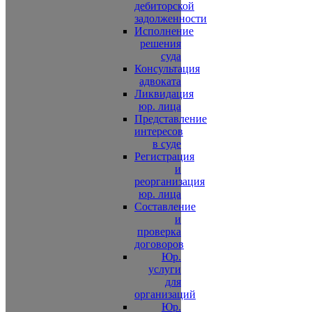
дебиторской
задолженности
Исполнение
решения
суда
Консультация
адвоката
Ликвидация
юр. лица
Представление
интересов
в суде
Регистрация
и
реорганизация
юр. лица
Составление
и
проверка
договоров
Юр.
услуги
для
организаций
Юр.