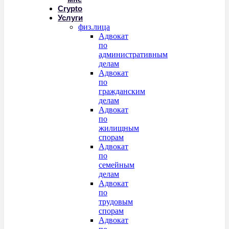
Crypto
Услуги
физ.лица
Адвокат
по
административным
делам
Адвокат
по
гражданским
делам
Адвокат
по
жилищным
спорам
Адвокат
по
семейным
делам
Адвокат
по
трудовым
спорам
Адвокат