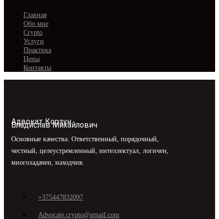
Главная
Обо мне
Crypto
Услуги
Практика
Цены
Контакты
Адвокат Корзун
Владислав Михайлович
Основные качества: Ответственный, порядочный,
честный, целеустремленный, интеллектуал, логичен,
многозадачен, находчив.
+375447832097
Advocate.crypto@gmail.com