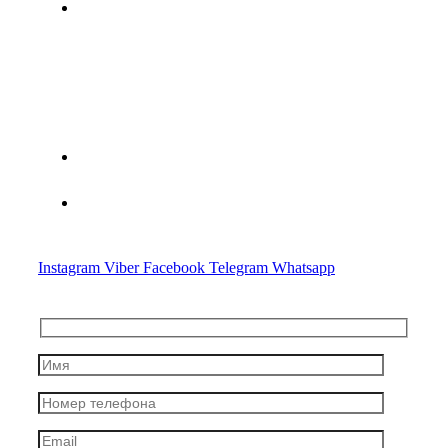
г. Минск, ул. Мясникова, дом 78
Минская областная специализированная юридическая
консультация по оказанию правовой помощи субъектам
хозяйствования № 2
+375(44) 783-20-97
Advocate.crypto@gmail.com
Instagram
Viber
Facebook
Telegram
Whatsapp