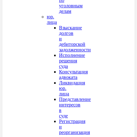
по
уголовным
делам
юр.
лица
Взыскание
долгов
и
дебиторской
задолженности
Исполнение
решения
суда
Консультация
адвоката
Ликвидация
юр.
лица
Представление
интересов
в
суде
Регистрация
и
реорганизация