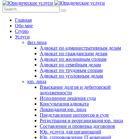
Главная
Обо мне
Crypto
Услуги
физ.лица
Адвокат по административным делам
Адвокат по гражданским делам
Адвокат по жилищным спорам
Адвокат по семейным делам
Адвокат по трудовым спорам
Адвокат по уголовным делам
юр. лица
Взыскание долгов и дебиторской
задолженности
Исполнение решения суда
Консультация адвоката
Ликвидация юр. лица
Представление интересов в суде
Регистрация и реорганизация юр. лица
Составление и проверка договоров
Юр. услуги для организаций
Юр. сопровождение IT-компаний