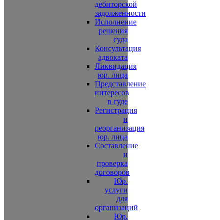
дебиторской
задолженности
Исполнение
решения
суда
Консультация
адвоката
Ликвидация
юр. лица
Представление
интересов
в суде
Регистрация
и
реорганизация
юр. лица
Составление
и
проверка
договоров
Юр.
услуги
для
организаций
Юр.