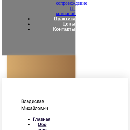
сопровождение
IT-
компаний
Практика
Цены
Контакты
Адвокат
Корзун
Владислав
Михайлович
Главная
Обо
мне