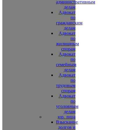
административным
делам
Адвокат
по
гражданским
делам
Адвокат
по
жилищным
спорам
Адвокат
по
семейным
делам
Адвокат
по
трудовым
спорам
Адвокат
по
уголовным
делам
юр. лица
Взыскание
долгов и