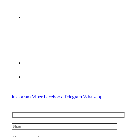
г. Минск, ул. Мясникова, дом 78
Минская областная специализированная юридическая
консультация по оказанию правовой помощи субъектам
хозяйствования № 2
+375(44) 783-20-97
Advocate.crypto@gmail.com
Instagram
Viber
Facebook
Telegram
Whatsapp