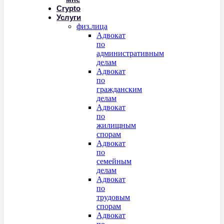
Crypto
Услуги
физ.лица
Адвокат
по
административным
делам
Адвокат
по
гражданским
делам
Адвокат
по
жилищным
спорам
Адвокат
по
семейным
делам
Адвокат
по
трудовым
спорам
Адвокат