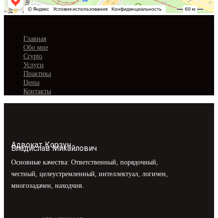
Главная
Обо мне
Crypto
Услуги
Практика
Цены
Контакты
Адвокат Корзун
Владислав Михайлович
Основные качества: Ответственный, порядочный,
честный, целеустремленный, интеллектуал, логичен,
многозадачен, находчив.