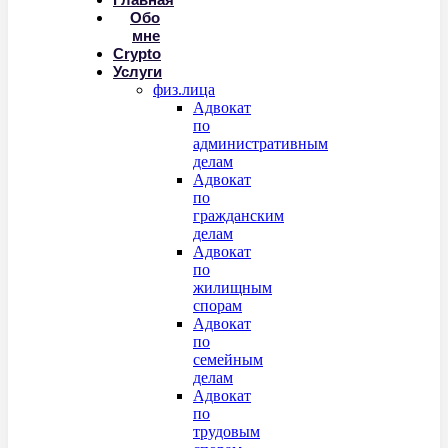
Обо
мне
Crypto
Услуги
физ.лица
Адвокат
по
административным
делам
Адвокат
по
гражданским
делам
Адвокат
по
жилищным
спорам
Адвокат
по
семейным
делам
Адвокат
по
трудовым