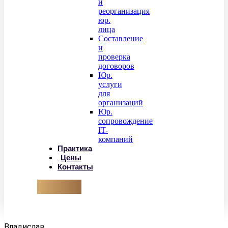
и
реорганизация
юр.
лица
Составление
и
проверка
договоров
Юр.
услуги
для
организаций
Юр.
сопровождение
IT-
компаний
Практика
Цены
Контакты
Корзун
Владислав