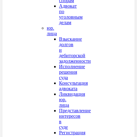
спорам
Адвокат
по
уголовным
делам
юр.
лица
Взыскание
долгов
и
дебиторской
задолженности
Исполнение
решения
суда
Консультация
адвоката
Ликвидация
юр.
лица
Представление
интересов
в
суде
Регистрация