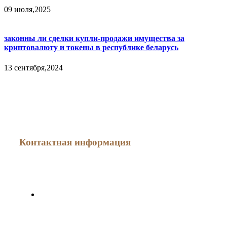
09 июля,2025
законны ли сделки купли-продажи имущества за
криптовалюту и токены в республике беларусь
13 сентября,2024
Как меня найти
Контактная информация
г. Минск, ул. Мясникова, дом 78
Минская областная специализированная юридическая
консультация по оказанию правовой помощи субъектам
хозяйствования № 2