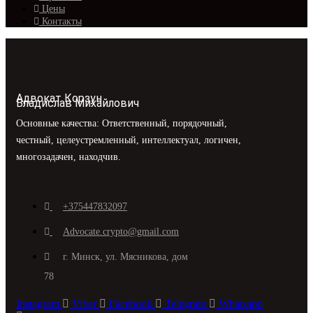
Цены
Контакты
Адвокат Корзун
Владислав Михайлович
Основные качества: Ответственный, порядочный,
честный, целеустремленный, интеллектуал, логичен,
многозадачен, находчив.
+375447832097
Advocate.crypto@gmail.com
г. Минск, ул. Мясникова, дом
78
Instagram
Viber
Facebook
Telegram
Whatsapp