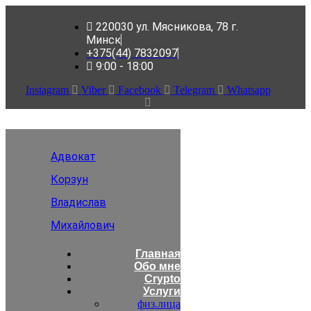
220030 ул. Мясникова, 78 г.
Минск
+375(44) 7832097
9:00 - 18:00
Instagram
Viber
Facebook
Telegram
Whatsapp
Адвокат
Корзун
Владислав
Михайлович
Главная
Обо мне
Crypto
Услуги
физ.лица