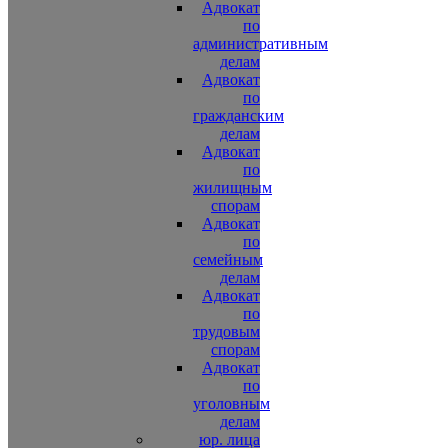
Адвокат
по
административным
делам
Адвокат
по
гражданским
делам
Адвокат
по
жилищным
спорам
Адвокат
по
семейным
делам
Адвокат
по
трудовым
спорам
Адвокат
по
уголовным
делам
юр. лица