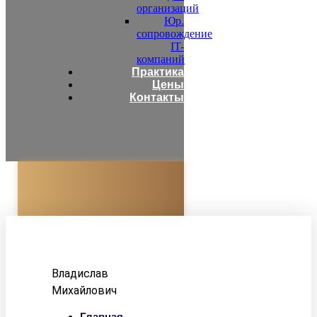
организаций
Юр.
сопровождение
IT-
компаний
Практика
Цены
Контакты
Адвокат
Корзун
Владислав
Михайлович
Главная