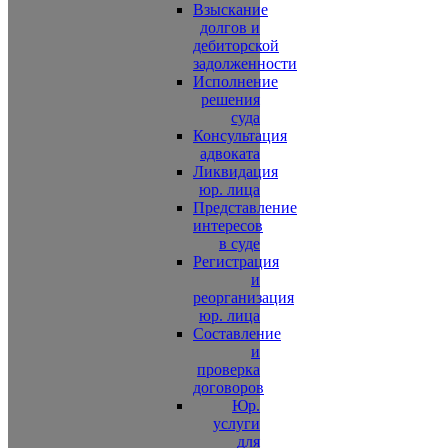
Взыскание
долгов и
дебиторской
задолженности
Исполнение
решения
суда
Консультация
адвоката
Ликвидация
юр. лица
Представление
интересов
в суде
Регистрация
и
реорганизация
юр. лица
Составление
и
проверка
договоров
Юр.
услуги
для