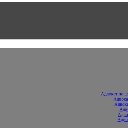
Адвокат по 
Адвока
Адвок
Адв
Адво
Адво