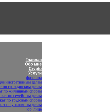
Главная
Обо мне
Crypto
Услуги
физ.лица
административным делам
т по гражданским делам
ат по жилищным спорам
окат по семейным делам
кат по трудовым спорам
кат по уголовным делам
юр. лица