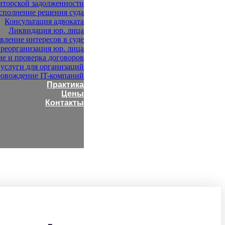
иторской задолженности
сполнение решения суда
Консультация адвоката
Ликвидация юр. лица
вление интересов в суде
 реорганизация юр. лица
ие и проверка договоров
услуги для организаций
ровождение IT-компаний
Практика
Цены
Контакты