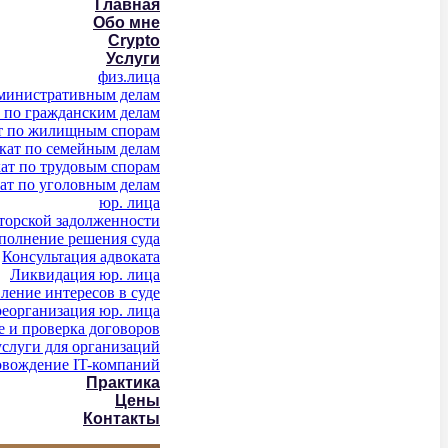
Главная
Обо мне
Crypto
Услуги
физ.лица
дминистративным делам
 по гражданским делам
т по жилищным спорам
кат по семейным делам
ат по трудовым спорам
ат по уголовным делам
юр. лица
торской задолженности
полнение решения суда
Консультация адвоката
Ликвидация юр. лица
ление интересов в суде
реорганизация юр. лица
е и проверка договоров
услуги для организаций
овождение IT-компаний
Практика
Цены
Контакты