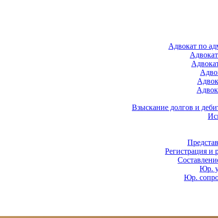
Адвокат по а
Адвокат
Адвока
Адво
Адвок
Адвок
Взыскание долгов и деби
Ис
Представ
Регистрация и 
Составлени
Юр. 
Юр. сопр