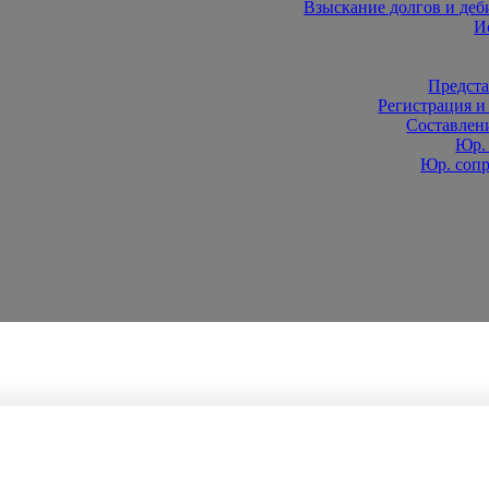
Взыскание долгов и деб
И
Предста
Регистрация и
Составлен
Юр. 
Юр. соп