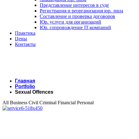
Представление интересов в суде
Регистрация и реорганизация юр. лица
Составление и проверка договоров
Юр. услуги для организаций
Юр. сопровождение IT-компаний
Практика
Цены
Контакты
Главная
Portfolio
Sexual Offences
All
Business
Civil
Criminal
Financial
Personal